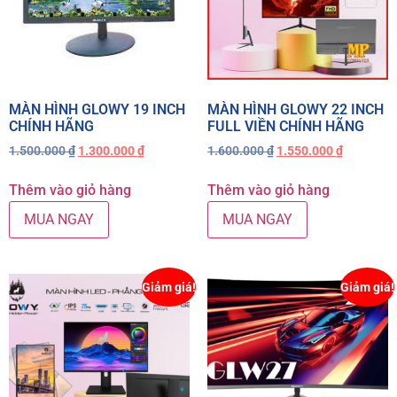
MÀN HÌNH GLOWY 19 INCH
MÀN HÌNH GLOWY 22 INCH
CHÍNH HÃNG
FULL VIỀN CHÍNH HÃNG
1.500.000
₫
1.300.000
₫
1.600.000
₫
1.550.000
₫
Thêm vào giỏ hàng
Thêm vào giỏ hàng
MUA NGAY
MUA NGAY
Giảm giá!
Giảm giá!