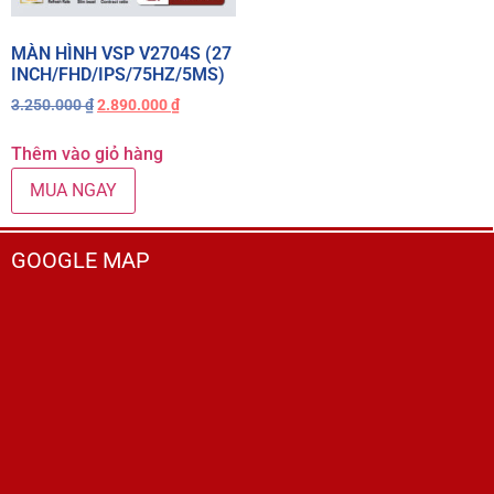
MÀN HÌNH VSP V2704S (27
INCH/FHD/IPS/75HZ/5MS)
3.250.000
₫
2.890.000
₫
Thêm vào giỏ hàng
MUA NGAY
GOOGLE MAP