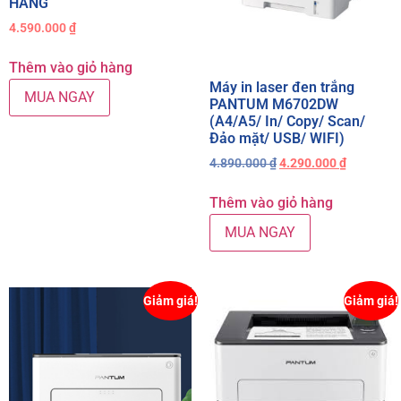
HÃNG
4.590.000
₫
Thêm vào giỏ hàng
Máy in laser đen trắng
MUA NGAY
PANTUM M6702DW
(A4/A5/ In/ Copy/ Scan/
Đảo mặt/ USB/ WIFI)
4.890.000
₫
4.290.000
₫
Thêm vào giỏ hàng
MUA NGAY
Giảm giá!
Giảm giá!