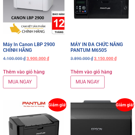
Máy In Canon LBP 2900
MÁY IN ĐA CHỨC NĂNG
CHÍNH HÃNG
PANTUM M6505
4.100.000
₫
3.900.000
₫
3.890.000
₫
3.150.000
₫
Thêm vào giỏ hàng
Thêm vào giỏ hàng
MUA NGAY
MUA NGAY
Giảm giá!
Giảm giá!