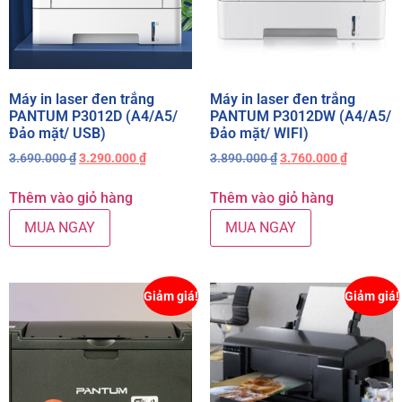
Máy in laser đen trắng
Máy in laser đen trắng
PANTUM P3012D (A4/A5/
PANTUM P3012DW (A4/A5/
Đảo mặt/ USB)
Đảo mặt/ WIFI)
3.690.000
₫
3.290.000
₫
3.890.000
₫
3.760.000
₫
Thêm vào giỏ hàng
Thêm vào giỏ hàng
MUA NGAY
MUA NGAY
Giảm giá!
Giảm giá!