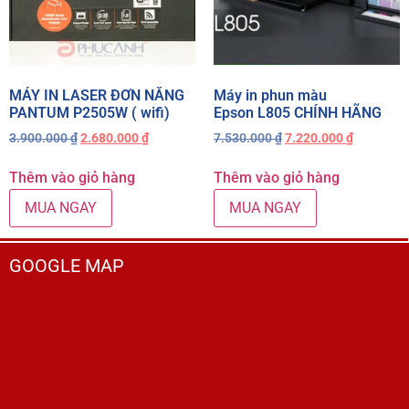
MÁY IN LASER ĐƠN NĂNG
Máy in phun màu
PANTUM P2505W ( wifi)
Epson L805 CHÍNH HÃNG
3.900.000
₫
2.680.000
₫
7.530.000
₫
7.220.000
₫
Thêm vào giỏ hàng
Thêm vào giỏ hàng
MUA NGAY
MUA NGAY
GOOGLE MAP