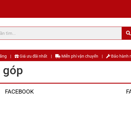
 hãng |
Giá ưu đãi nhất |
Miễn phí vận chuyển |
Bảo hành n
 góp
FACEBOOK
F