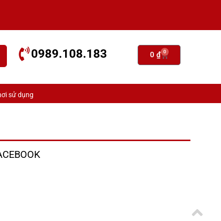
0989.108.183
0
0
₫
ơi sử dụng
ACEBOOK