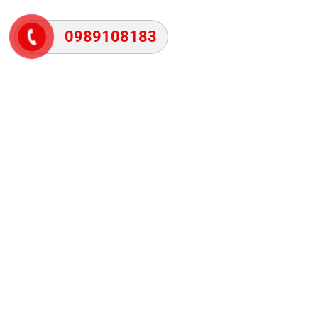
0989108183
ĐỐI TÁC KINH DOANH:
LIÊN HỆ
Địa chỉ trụ sở chính: Số 606 đường Vũ Văn Hiếu, tổ 5, 
Hà Tu, Thành phố Hạ Long, tỉnh Quảng Ninh
Website: lenguyenpc.com
Tổng đài hỗ trợ: 0989 108 183
Email:
maytinhlenguyen606vuvanhieu@gmail.com
Co